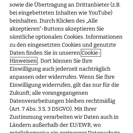
Haben Sie Fragen, Anregungen oder einen konkreten
sowie die Übertragung an Drittanbieter (z.B.
Beschwerdefall? Wir kümmern uns um Ihr Anliegen.
bei eingebetteten Inhalten wie YouTube)
beinhalten. Durch Klicken des „Alle
Merkblatt zum Beschwerdeverfahren
PDF 73.8 kB
akzeptieren“-Buttons akzeptieren Sie
sämtliche optionalen Cookies. Informationen
Nutzen Sie einfach unser
zu den eingesetzten Cookies und genutzte
Daten finden Sie in unseren
Cookie-
Kontaktformular
Hinweisen
. Dort können Sie Ihre
Einwilligung auch jederzeit nachträglich
Hinweise zum Kontaktformular: Teilen Sie uns Ihre
anpassen oder widerrufen. Wenn Sie Ihre
Fragen, Anmerkungen, Wünsche, Ihr Lob oder Ihre Kritik
möglichst genau mit. Sie können uns unterstützen,
Einwilligung widerrufen, gilt das nur für die
indem Sie relevante Unterlagen oder Dokumente
Zukunft; alle vorangegangenen
übermitteln.
Datenverarbeitungen bleiben rechtmäßig
(Art. 7 Abs. 3 S. 3 DSGVO). Mit Ihrer
Felder mit einem * sind Pflichtfelder.
Zustimmung verarbeiten wir Daten auch in
Weitere Beschwerdemöglichkeiten
Ländern außerhalb der EU/EWR, wo