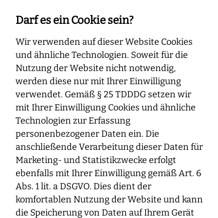
Darf es ein Cookie sein?
Home
Beschwerdedialog
Wir verwenden auf dieser Website Cookies
und ähnliche Technologien. Soweit für die
Nutzung der Website nicht notwendig,
Beschwerdedialog
werden diese nur mit Ihrer Einwilligung
verwendet. Gemäß § 25 TDDDG setzen wir
mit Ihrer Einwilligung Cookies und ähnliche
Sie stehen bei uns an erster Stelle. Deshalb ist es uns
Technologien zur Erfassung
wichtig, dass Sie mit unserer Servicequalität, unseren
personenbezogener Daten ein. Die
angebotenen Produkten und unserer Dienstleistung
anschließende Verarbeitung dieser Daten für
zufrieden sind.
Marketing- und Statistikzwecke erfolgt
Sollte dies nicht so sein, ist es umso dringender, dass Sie
ebenfalls mit Ihrer Einwilligung gemäß Art. 6
sich an uns wenden. Wir entwickeln uns stetig weiter
Abs. 1 lit. a DSGVO. Dies dient der
und wachsen mit unseren Herausforderungen. Helfen
komfortablen Nutzung der Website und kann
Sie uns dabei.
die Speicherung von Daten auf Ihrem Gerät