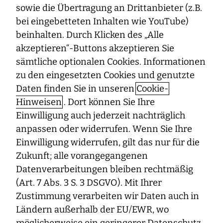
sowie die Übertragung an Drittanbieter (z.B.
bei eingebetteten Inhalten wie YouTube)
beinhalten. Durch Klicken des „Alle
akzeptieren“-Buttons akzeptieren Sie
Frauen arbeiten häufiger in Teil- als in Vollzeit und
verdienen oft weniger als Männer. Die Folge: Im Alter
sämtliche optionalen Cookies. Informationen
erhalten sie oft deutlich geringere Renten vom Staat.
zu den eingesetzten Cookies und genutzte
Eine private Altersvorsorge kann helfen, diese
Daten finden Sie in unseren
Cookie-
Rentenlücke zu schließen.
Hinweisen
. Dort können Sie Ihre
Einwilligung auch jederzeit nachträglich
Beim Supermarkteinkauf landen nur die Schnäppchen
im Einkaufswagen, und für einen Friseurbesuch oder
anpassen oder widerrufen. Wenn Sie Ihre
einen Wochenendausflug mit der Familie reicht das Geld
Einwilligung widerrufen, gilt das nur für die
am Monatsende nicht mehr. Altersarmut ist in
Zukunft; alle vorangegangenen
Deutschland längst kein Randphänomen mehr: 2017 war
Datenverarbeitungen bleiben rechtmäßig
fast jeder Siebte in der Altersgruppe über 65 von
Armut
(Art. 7 Abs. 3 S. 3 DSGVO). Mit Ihrer
bedroht. Dabei fällt auf: Das Risiko, im Alter wenig
Zustimmung verarbeiten wir Daten auch in
Geld zu haben, ist für Frauen deutlich größer als für
Ländern außerhalb der EU/EWR, wo
Männer.