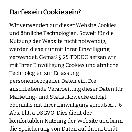
Darf es ein Cookie sein?
Home
Blog
Finanztipp für Frauen: Rentenlücke schließen
Wir verwenden auf dieser Website Cookies
und ähnliche Technologien. Soweit für die
Nutzung der Website nicht notwendig,
Finanztipp für Frauen: Rentenlücke
werden diese nur mit Ihrer Einwilligung
schließen
verwendet. Gemäß § 25 TDDDG setzen wir
mit Ihrer Einwilligung Cookies und ähnliche
17. September 2020
Altersvorsorge
Technologien zur Erfassung
personenbezogener Daten ein. Die
anschließende Verarbeitung dieser Daten für
Marketing- und Statistikzwecke erfolgt
ebenfalls mit Ihrer Einwilligung gemäß Art. 6
Abs. 1 lit. a DSGVO. Dies dient der
komfortablen Nutzung der Website und kann
die Speicherung von Daten auf Ihrem Gerät