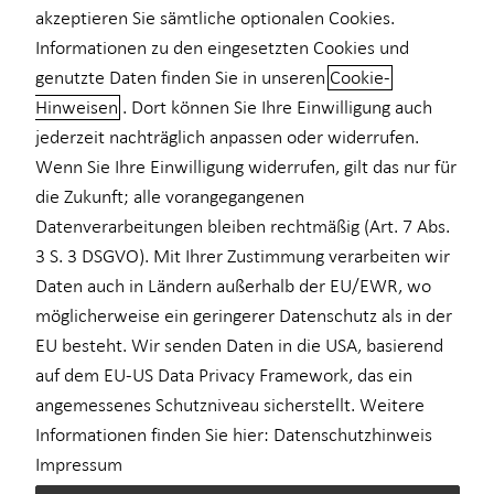
akzeptieren Sie sämtliche optionalen Cookies.
Informationen zu den eingesetzten Cookies und
Michael Herkner
genutzte Daten finden Sie in unseren
Cookie-
Goethestr. 2
Hinweisen
. Dort können Sie Ihre Einwilligung auch
02826 Görlitz
jederzeit nachträglich anpassen oder widerrufen.
Wenn Sie Ihre Einwilligung widerrufen, gilt das nur für
Erlaubnis nach § 34d GewO​
die Zukunft; alle vorangegangenen
Datenverarbeitungen bleiben rechtmäßig (Art. 7 Abs.
Aufsichtsbehörde:
3 S. 3 DSGVO). Mit Ihrer Zustimmung verarbeiten wir
IHK Dresden
Daten auch in Ländern außerhalb der EU/EWR, wo
Langer Weg 4
möglicherweise ein geringerer Datenschutz als in der
01239 Dresden
EU besteht. Wir senden Daten in die USA, basierend
auf dem EU-US Data Privacy Framework, das ein
Registrierungsnummer: D-VDX8-TBR2U-97
angemessenes Schutzniveau sicherstellt. Weitere
Einsehbar unter
www.vermittlerregister.info
Informationen finden Sie hier:
Datenschutzhinweis
Berufsbezeichnung: Versicherungsvertreter mit Erlaubnis nach §
Impressum
34 d Abs. 1 GewO