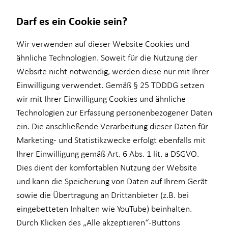
Darf es ein Cookie sein?
Impressum
Wir verwenden auf dieser Website Cookies und
ähnliche Technologien. Soweit für die Nutzung der
Website nicht notwendig, werden diese nur mit Ihrer
Michael Herkner
Wissenswertes
Einwilligung verwendet. Gemäß § 25 TDDDG setzen
wir mit Ihrer Einwilligung Cookies und ähnliche
Über Proventus
Selbstständiger Vertriebspartner für die Deutsche Proventus AG
Technologien zur Erfassung personenbezogener Daten
Goethestr. 2
ein. Die anschließende Verarbeitung dieser Daten für
02826 Görlitz
Marketing- und Statistikzwecke erfolgt ebenfalls mit
Ihrer Einwilligung gemäß Art. 6 Abs. 1 lit. a DSGVO.
Telefon: +49 (3581) 48850
Mobil: +49 (171) 3268286
Dies dient der komfortablen Nutzung der Website
E-Mail:
michael.herkner@proventus.de
und kann die Speicherung von Daten auf Ihrem Gerät
sowie die Übertragung an Drittanbieter (z.B. bei
Verantwortlicher im Sinne des § 18 Abs. 2
eingebetteten Inhalten wie YouTube) beinhalten.
MstV
Durch Klicken des „Alle akzeptieren“-Buttons