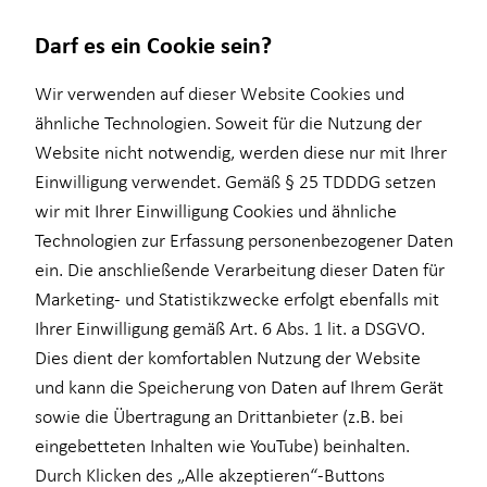
Darf es ein Cookie sein?
Matthias Wolfgang Bäurich
Wir verwenden auf dieser Website Cookies und
Regionalleiter
ähnliche Technologien. Soweit für die Nutzung der
Website nicht notwendig, werden diese nur mit Ihrer
Wissenswertes
Service
Finanzberatung
Karriere
Einwilligung verwendet. Gemäß § 25 TDDDG setzen
wir mit Ihrer Einwilligung Cookies und ähnliche
Interview
Kundenportal
Videoberatung
Finanzberater
Technologien zur Erfassung personenbezogener Daten
Über Proventus
Schadenabwicklung
Beratungskonzept
Ausbildung
E-Mail
Anruf
Maps
vCard
ein. Die anschließende Verarbeitung dieser Daten für
Marketing- und Statistikzwecke erfolgt ebenfalls mit
Altersvorsorge
Ihrer Einwilligung gemäß Art. 6 Abs. 1 lit. a DSGVO.
Immobilienfinanzierung
Dies dient der komfortablen Nutzung der Website
und kann die Speicherung von Daten auf Ihrem Gerät
betriebliche Altersvorsorge
matthias-wolfgang.baeurich@proventus.de
sowie die Übertragung an Drittanbieter (z.B. bei
Kapitalanlage Immobilien
eingebetteten Inhalten wie YouTube) beinhalten.
Goethestr. 2
Durch Klicken des „Alle akzeptieren“-Buttons
Arbeitskraftabsicherung
02826 Görlitz