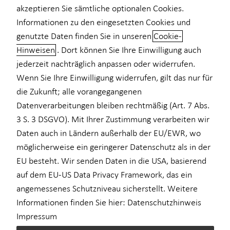
akzeptieren Sie sämtliche optionalen Cookies.
Private Krankenvorsorge
Informationen zu den eingesetzten Cookies und
+49 (3585) 833645
genutzte Daten finden Sie in unseren
Cookie-
Hinweisen
. Dort können Sie Ihre Einwilligung auch
+49 (171) 2122698
jederzeit nachträglich anpassen oder widerrufen.
Wenn Sie Ihre Einwilligung widerrufen, gilt das nur für
die Zukunft; alle vorangegangenen
Datenverarbeitungen bleiben rechtmäßig (Art. 7 Abs.
3 S. 3 DSGVO). Mit Ihrer Zustimmung verarbeiten wir
Geschäftszeiten
Daten auch in Ländern außerhalb der EU/EWR, wo
möglicherweise ein geringerer Datenschutz als in der
EU besteht. Wir senden Daten in die USA, basierend
Montag
10:00 - 18:00 Uhr
auf dem EU-US Data Privacy Framework, das ein
Dienstag
10:00 - 18:00 Uhr
angemessenes Schutzniveau sicherstellt. Weitere
Informationen finden Sie hier:
Datenschutzhinweis
Mittwoch
10:00 - 18:00 Uhr
Impressum
Donnerstag
10:00 - 18:00 Uhr