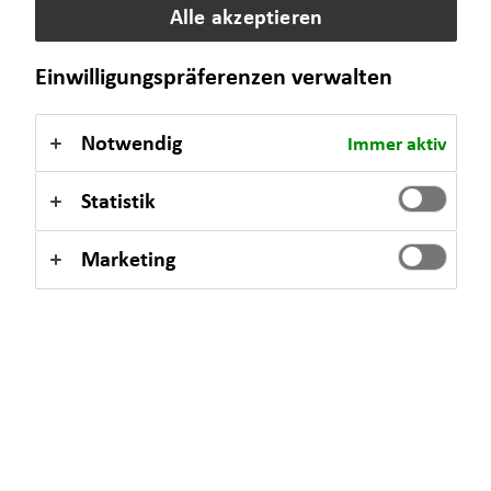
Alle akzeptieren
Freitag
10:00 - 18:00 Uhr
Einwilligungspräferenzen verwalten
Selbstverständlich sind auch Termine außerhalb dieser
Notwendig
Immer aktiv
Geschäftszeiten auf Anfrage möglich.
Statistik
Marketing
Kontaktformular
Matthias Wolfgang Bäurich