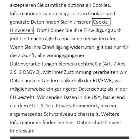
akzeptieren Sie sämtliche optionalen Cookies.
Informationen zu den eingesetzten Cookies und
genutzte Daten finden Sie in unseren
Cookie-
Hinweisen
. Dort können Sie Ihre Einwilligung auch
Dietmar Arnold kennenlernen in
jederzeit nachträglich anpassen oder widerrufen.
Dresden
Wenn Sie Ihre Einwilligung widerrufen, gilt das nur für
die Zukunft; alle vorangegangenen
Sie sind genau richtig hier, für eine
Datenverarbeitungen bleiben rechtmäßig (Art. 7 Abs.
individuelle Beratung
3 S. 3 DSGVO). Mit Ihrer Zustimmung verarbeiten wir
Seit über 30 Jahren bin ich in der Versicherungsbranche „mit
Daten auch in Ländern außerhalb der EU/EWR, wo
Herz und Verstand“ tätig. Ich berate Privat- und Gewerbekunden
möglicherweise ein geringerer Datenschutz als in der
rund um die Themen Versicherungen und Finanzen. Die
EU besteht. Wir senden Daten in die USA, basierend
Bedeutung einer guten finanziellen Beratung begriff ich
auf dem EU-US Data Privacy Framework, das ein
frühzeitig, so dass aus einem anfänglichen Nebenjob eine
angemessenes Schutzniveau sicherstellt. Weitere
sinnerfüllende Lebensaufgabe wurde.
Informationen finden Sie hier:
Datenschutzhinweis
Impressum
Im Jahr 1994 trat ich dem Unternehmen Deutsche Proventus AG