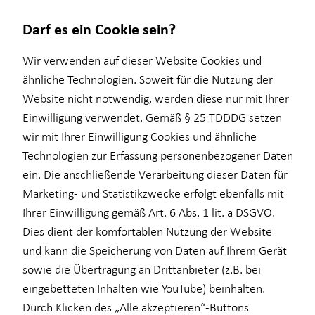
Darf es ein Cookie sein?
Wir verwenden auf dieser Website Cookies und
ähnliche Technologien. Soweit für die Nutzung der
Website nicht notwendig, werden diese nur mit Ihrer
Wissenswertes
Finanzberatung
Service
Einwilligung verwendet. Gemäß § 25 TDDDG setzen
wir mit Ihrer Einwilligung Cookies und ähnliche
Über Proventus
Private Krankenvorsorge
Kundenportal
Technologien zur Erfassung personenbezogener Daten
Sportsponsoring
Videoberatung
Schadenabwicklung
ein. Die anschließende Verarbeitung dieser Daten für
Marketing- und Statistikzwecke erfolgt ebenfalls mit
Beratungskonzept
Ihrer Einwilligung gemäß Art. 6 Abs. 1 lit. a DSGVO.
Altersvorsorge
Dies dient der komfortablen Nutzung der Website
und kann die Speicherung von Daten auf Ihrem Gerät
Arbeitskraftabsicherung
sowie die Übertragung an Drittanbieter (z.B. bei
betriebliche Altersvorsorge
eingebetteten Inhalten wie YouTube) beinhalten.
Durch Klicken des „Alle akzeptieren“-Buttons