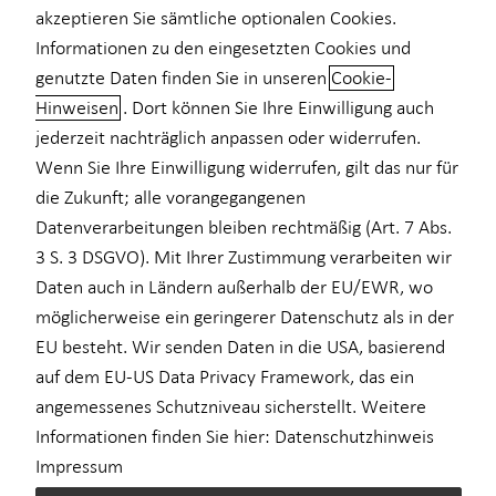
akzeptieren Sie sämtliche optionalen Cookies.
Informationen zu den eingesetzten Cookies und
genutzte Daten finden Sie in unseren
Cookie-
Hinweisen
. Dort können Sie Ihre Einwilligung auch
Alles, was wichtig ist: unsere
jederzeit nachträglich anpassen oder widerrufen.
Beratungsschwerpunkte
Wenn Sie Ihre Einwilligung widerrufen, gilt das nur für
die Zukunft; alle vorangegangenen
Ihr Vorteil ist meine ausgewiesene Expertise: Ich berate Sie in
Datenverarbeitungen bleiben rechtmäßig (Art. 7 Abs.
allen relevanten Themen rund um Ihre Versicherungen und
3 S. 3 DSGVO). Mit Ihrer Zustimmung verarbeiten wir
Finanzen. Ganzheitlich, aufeinander aufbauend und eng
Daten auch in Ländern außerhalb der EU/EWR, wo
miteinander verknüpft. So versuchen wir in jedem einzelnen
möglicherweise ein geringerer Datenschutz als in der
Beratungsfeld ein optimales Ergebnis zu erreichen – und im
Zusammenspiel aller Beratungsfelder echte Mehrwerte für Sie
EU besteht. Wir senden Daten in die USA, basierend
und Ihr unbeschwertes Leben.
auf dem EU-US Data Privacy Framework, das ein
angemessenes Schutzniveau sicherstellt. Weitere
Lassen Sie uns darüber sprechen, wie wir Ihre Ziele am
Informationen finden Sie hier:
Datenschutzhinweis
schnellsten erreichen können: Ich bin immer gerne für Sie da!
Impressum