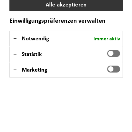
Alle akzeptieren
Einwilligungspräferenzen verwalten
Notwendig
Immer aktiv
Statistik
Marketing
Altersvorsorge:
Wie schön: Im Alter müssen Sie nicht mehr
arbeiten. Doch Vorsicht. Die klassische Rente wird bei vielen
nicht reichen, um den gewohnten Lebensstandard zu sichern. Ich
zeige Ihnen, wie Sie die drohende „Rentenlücke“ schließen – und